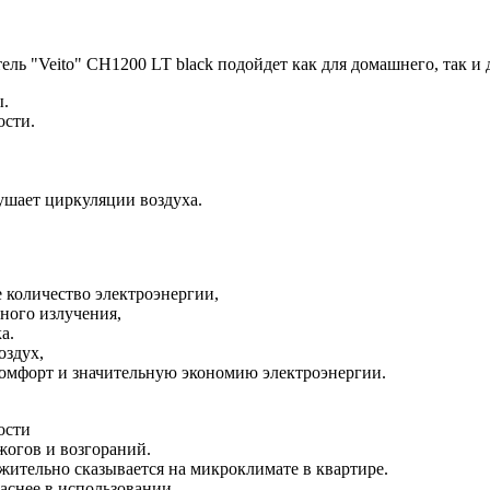
 "Veito" CH1200 LT black подойдет как для домашнего, так и 
ы.
ости.
ушает циркуляции воздуха.
 количество электроэнергии,
ного излучения,
а.
оздух,
омфорт и значительную экономию электроэнергии.
ости
жогов и возгораний.
жительно сказывается на микроклимате в квартире.
аснее в использовании.