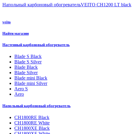
Напольный карбоновый обогревательVEITO CH1200 LT black
veito
Найти магазин
Настенный карбоновый обогреватель
Blade S Black
Blade S Silver
Blade Black
Blade Silver
Blade mini Black
Blade mini Silver
Aero S
Aero
Напольный карбоновый обогреватель
CH1800RE Black
CH1800RE White
CH1800XE Black
CH1800XE White