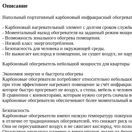
Описание
Напольный портативный карбоновый инфракрасный обогреватель
- Карбоновый нагревательный элемент c долгим сроком служб
- Моментальный выход обогревателя на заданный режим мощн
- Возможность зонального обогрева помещения.
- Низкий класс энергопотребления.
- Безопасность для человека и окружающей среды.
- Не выжигает кислород в помещении, не сушит воздух, не нар
Карбоновый обогреватель небольшой мощности для квартиры
Экономия энергии и быстрота обогрева
Карбоновые обогреватели потребляют относительно небольшое
при этом эффективнее нагревают помещение за счёт инфракрас
которое быстро прогревает не воздух, а стены, мебель и человек
В сравнении с конвекторами, которым нужно согреть сначала в
карбоновые обогреватели обеспечивают более моментальный к
Безопасность
Карбоновые обогреватели имеют низкую температуру поверхн
в отличие от традиционных обогревателей, что снижает риск о
Они не пересушивают воздух и не сжигают кислород, что поло
Отсутствие открытого пламени и вентиляторов делает их безоп